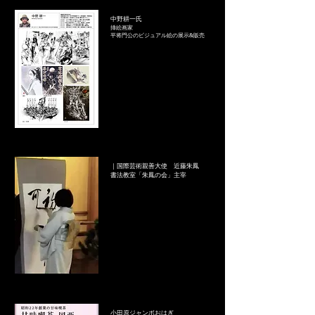
​中野耕一氏
挿絵画家
平将門公のビジュアル絵の展示&販売
｜国際芸術親善大使 近藤朱鳳
書法教室「朱鳳の会」主宰
小田原ジャンボおはぎ