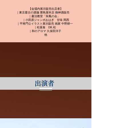
【会場内展示販売出店者】
｜東京最古の酒舗 豊島屋本店 御神酒販売
｜書法教室「朱鳳の会」
｜小田原ジャンボおはぎ 甘味 岡西
｜平将門公イラスト展示販売 画家 中野耕一
｜松葉食 DR.松
｜和のアロマ 久保田洋子
他
​出演者