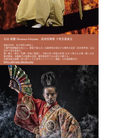
石山 裕雅
​
武州里神楽 十世宗家家元
Hiromasa Ishiyama
創始300年、氷川神社の神官と
土御門流陰陽師を祖とし、関東で最も古い正統神楽を相伝する無形文化財「武州里神楽」石山
社中十世宗家家元。
舞・囃子・演出・作劇・作曲に精通し、令和の世に神楽の長者“太夫”と称される唯一無二の伝
統芸術家。水戯庵での毎週の出演、観世能楽堂での公演を主催する。
伝統芸能を紐解く語り部として日本学ユニバーシティ講師、日本道師範代行。
https://ishiyama-shachu.com/