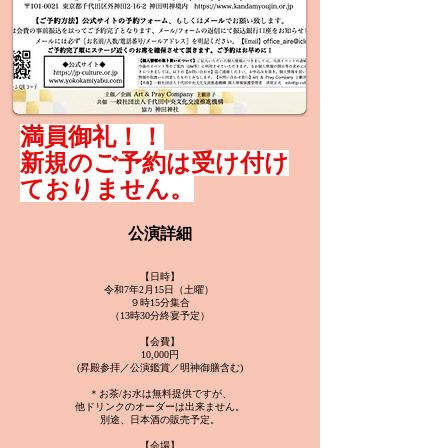
​満員御礼！！
​新規のご予約は受け付け
ておりません。
公演詳細
【日時】
令和7年2月15日（土曜）
９時15分集合
（13時30分終宴予定）
【会費】
10,000円
(昇殿参拝／公演鑑賞／明神御膳含む)
＊お茶/お水は無料提供ですが、
他ドリンクのオーダーは出来ません。
別途、日本酒の販売予定。
【会場】