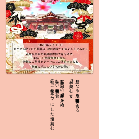
神社のご祭神をテーマにした演目を楽しむ
美味しい明神御膳を食し、
荘厳な本殿での昇殿参拝で身を清め、
五感で楽しむ宴
新たなる歳を江戸総鎮守 神田明神で迎える