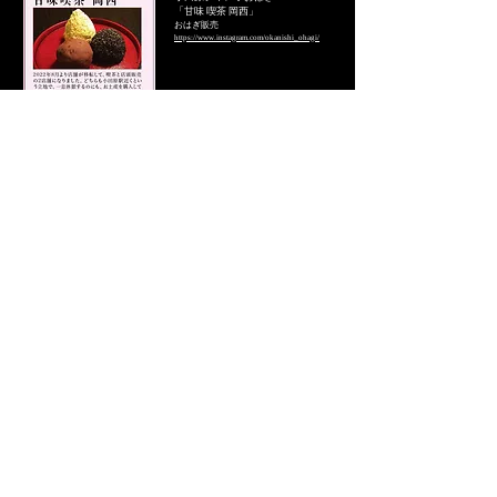
「甘味 喫茶 岡西」
おはぎ販売
https://www.instagram.com/okanishi_ohagi/
和のアロマの販売 久保田洋子
上籔洋子
Yoko Kamiyabu
主催／プロデュース