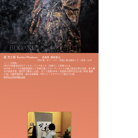
源 光士郎
Koshiro Minamoto
武楽座 創始家元
「武の美」をテーマに、武道と能を融合した「武楽（ぶが
く）」を創始。
GUCCI創業家4代目グッチオ・グッチ氏より「芸術だ」と賞賛される。
2019年ミラノでの国際演劇賞にて年間を通してオーディエンスが選ぶ最高位賞を受賞。東久邇
宮平和賞受賞。国内外で数多く公演。
ダンテ没後700年・武楽座15周年記念公演『神曲 修羅
六道』を観世能楽堂・東京芸術劇場・IHIステージアラウンド東京で公演。
https://bugaku.net