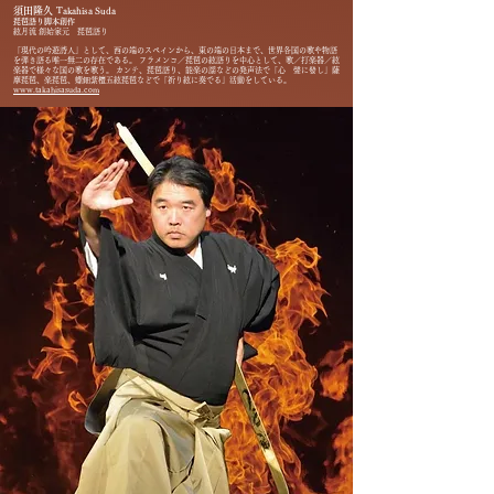
須田隆久
Takahisa Suda
琵琶語り脚本創作
絃月流 創始家元 琵琶語り
「現代の吟遊詩人」として、西の端のスペインから、東の端の日本まで、世界各国の歌や物語
を弾き語る唯一無二の存在である。 フラメンコ／琵琶の絃語りを中心として、歌／打楽器／絃
楽器で様々な国の歌を歌う。 カンテ、琵琶語り、能楽の謡などの発声法で「心 聲に發し」薩
摩琵琶、楽琵琶、螺鈿紫檀五絃琵琶などで「祈り絃に奏でる」活動をしている。
www.takahisasuda.com