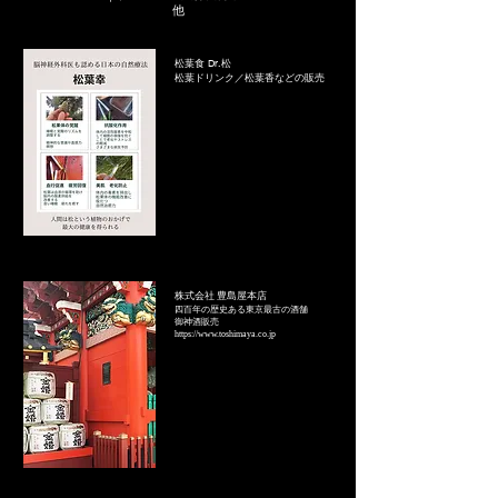
他
​松葉食 Dr.松
松葉ドリンク／松葉香などの販売
株式会社 豊島屋本店
四百年の歴史ある東京最古の酒舗
​御神酒販売
https://www.toshimaya.co.jp