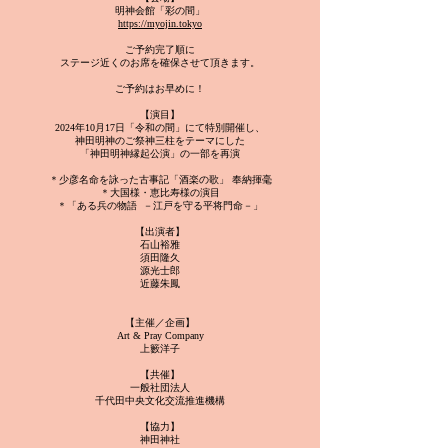
明神会館「彩の間」
https://myojin.tokyo
ご予約完了順に
ステージ近くのお席を確保させて頂きます。
ご予約はお早めに！
【演目】
2024年10月17日「令和の間」にて特
別開催し、
神田明神のご祭神三柱をテーマにした
「神田明神縁起公演」
の一部を再演
＊少彦名命を詠った古事記「酒楽の歌」 奉納揮毫
＊大国様・恵比寿様の演目
＊「ある兵の物語 －江戸を守る平将門命－」
【出演者】
石山裕雅
須田隆久
源光士郎
近藤朱鳳
【主催／
企画】
Art & Pray Company
上籔洋子
【共催】
一般社団法人
千代田中央文化交流推進機構
【協力】
神田神社