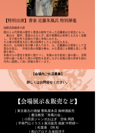
【特別出演】書家 近藤朱鳳氏 特別揮毫
国際芸術親善大使
徳川１４代将軍の儒学と書道の師孚であった近藤雀山を祖先にもつ。
雀山は 儒学、書道のみならず、能や歌舞伎の世界にも大きく貢献
し、寺子屋を作り武家の子孫に多岐にわたる。
その妻は昭憲皇太后に歌の指導をしたとの記述もある。
祖父は、石州流を受け継ぐ茶人であり、父、近藤露石は書家として玄
霊会を設立。 中国古典の真髄を極め、かな書道にも類稀な美しい筆
跡を残す。
朱鳳は父の書法を後世に残すべく、朱鳳の会を結成し国の違い、芸術
分野の違いを超えた書の可能性を追求しながら朱鳳の書の世界を国の
内外に展開して高い評価を得ています。
【会場内ご出店募集
】
詳しくはお問合せください。
【会場展示＆販売など】
｜東京最古の酒舗 豊島屋本店 御神酒販売
｜書法教室「朱鳳の会」
｜小田原ジャンボおはぎ 甘味 岡西
｜平将門公イラスト展示販売 画家 中野耕一
｜松葉食 DR.松
｜和のアロマ 久保田洋子